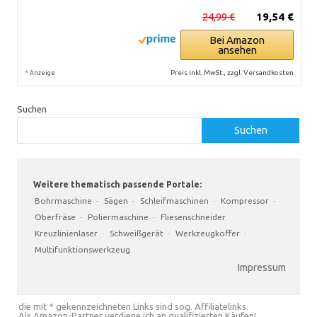
24,99 €
19,54 €
Bei Amazon
ansehen
*
Preis inkl. MwSt., zzgl. Versandkosten
Anzeige
Suchen
Suchen
Weitere thematisch passende Portale:
Bohrmaschine
·
Sägen
·
Schleifmaschinen
·
Kompressor
·
Oberfräse
·
Poliermaschine
·
Fliesenschneider
Kreuzlinienlaser
·
Schweißgerät
·
Werkzeugkoffer
·
Multifunktionswerkzeug
Impressum
die mit * gekennzeichneten Links sind sog. Affiliatelinks.
Als Amazon-Partner verdiene ich an qualifizierten Käufen!