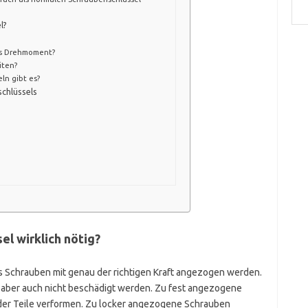
l?
as Drehmoment?
iten?
n gibt es?
chlüssels
n
l wirklich nötig?
ss Schrauben mit genau der richtigen Kraft angezogen werden.
en, aber auch nicht beschädigt werden. Zu fest angezogene
r Teile verformen. Zu locker angezogene Schrauben