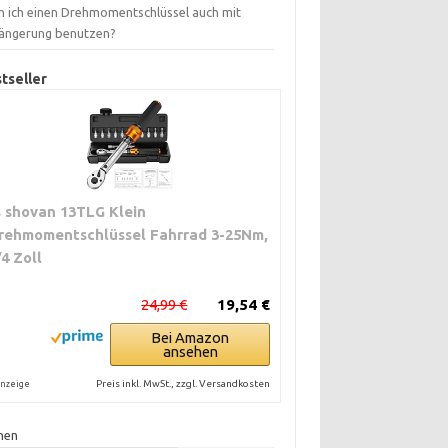
n ich einen Drehmomentschlüssel auch mit
längerung benutzen?
tseller
s shovan 13TLG Klein
rehmomentschlüssel Fahrrad 3-25Nm,
/4 Zoll
24,99 €
19,54 €
Bei Amazon
ansehen
Preis inkl. MwSt., zzgl. Versandkosten
nzeige
hen