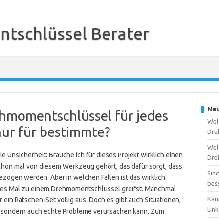
tschlüssel Berater
Neu
ehmomentschlüssel für jedes
Welc
nur für bestimmte?
Dre
Wel
e Unsicherheit: Brauche ich für dieses Projekt wirklich einen
Dre
chon mal von diesem Werkzeug gehört, das dafür sorgt, dass
Sin
ezogen werden. Aber in welchen Fällen ist das wirklich
bes
 jedes Mal zu einem Drehmomentschlüssel greifst. Manchmal
Kan
 ein Ratschen-Set völlig aus. Doch es gibt auch Situationen,
Lin
r, sondern auch echte Probleme verursachen kann. Zum