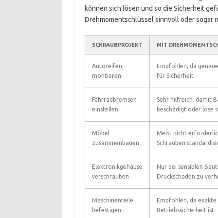
können sich lösen und so die Sicherheit gefä
Drehmomentschlüssel sinnvoll oder sogar n
SCHRAUBPROJEKT
MIT DREHMOMENTSC
Autoreifen
Empfohlen, da genaue
montieren
für Sicherheit
Fahrradbremsen
Sehr hilfreich, damit B
einstellen
beschädigt oder lose s
Möbel
Meist nicht erforderlic
zusammenbauen
Schrauben standardisie
Elektronikgehäuse
Nur bei sensiblen Bau
verschrauben
Druckschäden zu verh
Maschinenteile
Empfohlen, da exakte K
befestigen
Betriebssicherheit ist