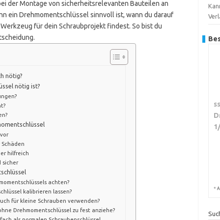
ei der Montage von sicherheitsrelevanten Bauteilen an
Kan
wann ein Drehmomentschlüssel sinnvoll ist, wann du darauf
Ver
Werkzeug für dein Schraubprojekt findest. So bist du
ntscheidung.
Bes
h nötig?
sel nötig ist?
rungen?
s
t?
D
en?
momentschlüssel
1
 vor
r Schäden
r hilfreich
 sicher
schlüssel
hmomentschlüssels achten?
*
A
hlüssel kalibrieren lassen?
uch für kleine Schrauben verwenden?
ohne Drehmomentschlüssel zu fest anziehe?
Suc
fach als normalen Schraubenschlüssel