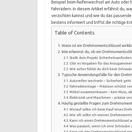
Beispiel beim Reifenwechsel am Auto oder b
Fahrrädern. In diesem Artikel erfährst du, 
verzichten kannst und wie du das passende 
bestens informiert und triffst die richtige E
Table of Contents
Wann ist ein Drehmomentschlüssel wirklic
Wie erkennst du, ob ein Drehmomentschlüs
Stellt dein Projekt Sicherheitsanforde
Gibt es Vorgaben für das Anzugsmomen
Wie sicher fühlst du dich beim Schraub
Typische Anwendungsfälle für den Dreh
Autoreifen wechseln – Sicherheit geht
Fahrradmontage – Präzision schützt vo
Möbel zusammenbauen – kein Muss, abe
Elektronik und Maschinen – präzise und
Häufig gestellte Fragen zum Drehmoment
Worauf sollte ich beim Kauf eines Dre
Wie oft sollte ich meinen Drehmomentsc
Kann ich einen Drehmomentschlüssel a
Was passiert, wenn ich eine Schraube 
Kann ich den Drehmomentschlüssel ein