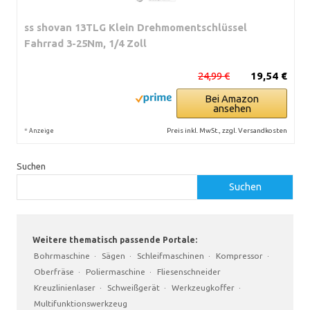
ss shovan 13TLG Klein Drehmomentschlüssel
Fahrrad 3-25Nm, 1/4 Zoll
24,99 €
19,54 €
Bei Amazon
ansehen
*
Preis inkl. MwSt., zzgl. Versandkosten
Anzeige
Suchen
Suchen
Weitere thematisch passende Portale:
Bohrmaschine
·
Sägen
·
Schleifmaschinen
·
Kompressor
·
Oberfräse
·
Poliermaschine
·
Fliesenschneider
Kreuzlinienlaser
·
Schweißgerät
·
Werkzeugkoffer
·
Multifunktionswerkzeug