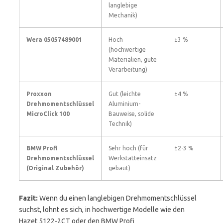
langlebige
Mechanik)
Wera 05057489001
Hoch
±3 %
(hochwertige
Materialien, gute
Verarbeitung)
Proxxon
Gut (leichte
±4 %
Drehmomentschlüssel
Aluminium-
MicroClick 100
Bauweise, solide
Technik)
BMW Profi
Sehr hoch (für
±2-3 %
Drehmomentschlüssel
Werkstatteinsatz
(Original Zubehör)
gebaut)
Fazit:
Wenn du einen langlebigen Drehmomentschlüssel
suchst, lohnt es sich, in hochwertige Modelle wie den
Hazet 5122-2CT oder den BMW Profi