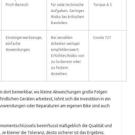
Profi-Bereich
für viele technische
Torque A 5
Aufgaben. Geringes
Risiko bei kritischen
Bauteilen.
Einsteigerwerkzeuge,
Bei sensiblen
Conda 727
einfache
Arbeiten weniger
Anwendungen
empfehlenswert.
Erhöhtes Risiko von
zu lockerem oder
zu festem
Anziehen.
lem dort bemerkbar, wo kleine Abweichungen große Folgen
lichen Geräten arbeitest, lohnt sich die Investition in ein
 Anwendungen oder Reparaturen am eigenen Bike sind auch
hmomentschlüssels beeinflusst maßgeblich die Qualität und
e kleiner die Toleranz, desto sicherer ist das Ergebnis.