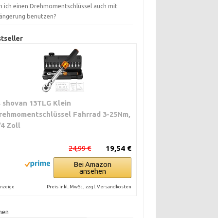
n ich einen Drehmomentschlüssel auch mit
längerung benutzen?
tseller
s shovan 13TLG Klein
rehmomentschlüssel Fahrrad 3-25Nm,
/4 Zoll
24,99 €
19,54 €
Bei Amazon
ansehen
Preis inkl. MwSt., zzgl. Versandkosten
nzeige
hen