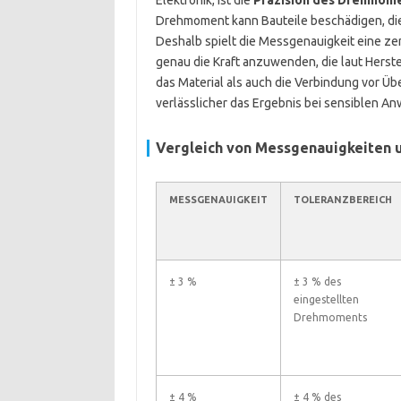
Elektronik, ist die
Präzision des Drehmome
Drehmoment kann Bauteile beschädigen, die
Deshalb spielt die Messgenauigkeit eine zen
genau die Kraft anzuwenden, die laut Herst
das Material als auch die Verbindung vor Üb
verlässlicher das Ergebnis bei sensiblen 
Vergleich von Messgenauigkeiten 
MESSGENAUIGKEIT
TOLERANZBEREICH
± 3 %
± 3 % des
eingestellten
Drehmoments
± 4 %
± 4 % des