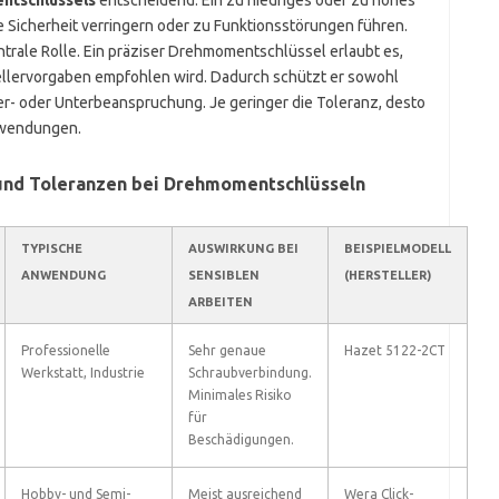
ntschlüssels
entscheidend. Ein zu niedriges oder zu hohes
 Sicherheit verringern oder zu Funktionsstörungen führen.
trale Rolle. Ein präziser Drehmomentschlüssel erlaubt es,
ellervorgaben empfohlen wird. Dadurch schützt er sowohl
er- oder Unterbeanspruchung. Je geringer die Toleranz, desto
Anwendungen.
und Toleranzen bei Drehmomentschlüsseln
TYPISCHE
AUSWIRKUNG BEI
BEISPIELMODELL
ANWENDUNG
SENSIBLEN
(HERSTELLER)
ARBEITEN
Professionelle
Sehr genaue
Hazet 5122-2CT
Werkstatt, Industrie
Schraubverbindung.
Minimales Risiko
für
Beschädigungen.
Hobby- und Semi-
Meist ausreichend
Wera Click-