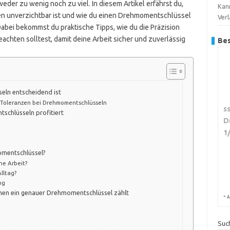
eder zu wenig noch zu viel. In diesem Artikel erfährst du,
Kan
en unverzichtbar ist und wie du einen Drehmomentschlüssel
Ver
Dabei bekommst du praktische Tipps, wie du die Präzision
achten solltest, damit deine Arbeit sicher und zuverlässig
Bes
ln entscheidend ist
 Toleranzen bei Drehmomentschlüsseln
s
chlüsseln profitiert
D
1
omentschlüssel?
ne Arbeit?
Alltag?
ng
 denen ein genauer Drehmomentschlüssel zählt
*
A
Suc