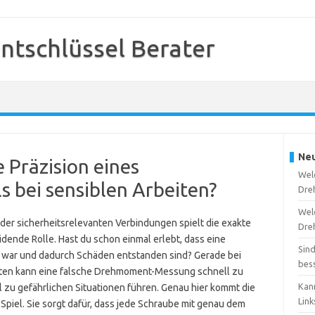
tschlüssel Berater
Neu
e Präzision eines
Welc
 bei sensiblen Arbeiten?
Dre
Wel
er sicherheitsrelevanten Verbindungen spielt die exakte
Dre
ende Rolle. Hast du schon einmal erlebt, dass eine
Sin
 war und dadurch Schäden entstanden sind? Gerade bei
bes
äten kann eine falsche Drehmoment-Messung schnell zu
Kan
 zu gefährlichen Situationen führen. Genau hier kommt die
Lin
 Spiel. Sie sorgt dafür, dass jede Schraube mit genau dem