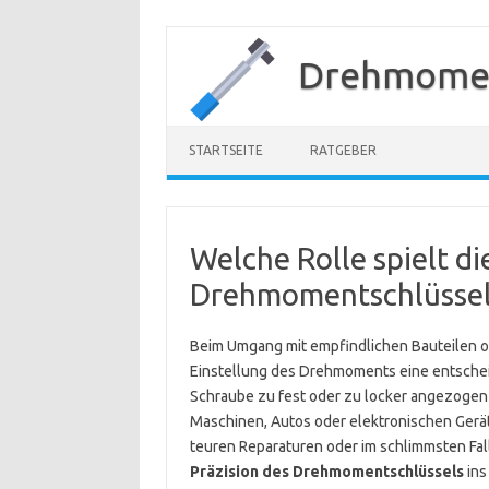
Zum
Inhalt
Drehmomen
springen
STARTSEITE
RATGEBER
Welche Rolle spielt di
Drehmomentschlüssels
Beim Umgang mit empfindlichen Bauteilen od
Einstellung des Drehmoments eine entscheid
Schraube zu fest oder zu locker angezogen
Maschinen, Autos oder elektronischen Ger
teuren Reparaturen oder im schlimmsten Fall
Präzision des Drehmomentschlüssels
ins