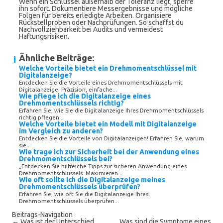
Wenn ein Schlüssel außerhalb der Toleranz liegt, sperre
ihn sofort. Dokumentiere Messergebnisse und mögliche
Folgen für bereits erledigte Arbeiten. Organisiere
Rückstellproben oder Nachprüfungen. So schaffst du
Nachvollziehbarkeit bei Audits und vermeidest
Haftungsrisiken.
Ähnliche Beiträge:
Welche Vorteile bietet ein Drehmomentschlüssel mit
Digitalanzeige?
Entdecken Sie die Vorteile eines Drehmomentschlüssels mit
Digitalanzeige: Präzision, einfache...
Wie pflege ich die Digitalanzeige eines
Drehmomentschlüssels richtig?
Erfahren Sie, wie Sie die Digitalanzeige Ihres Drehmomentschlüssels
richtig pflegen...
Welche Vorteile bietet ein Modell mit Digitalanzeige
im Vergleich zu anderen?
Entdecken Sie die Vorteile von Digitalanzeigen! Erfahren Sie, warum
sie...
Wie trage ich zur Sicherheit bei der Anwendung eines
Drehmomentschlüssels bei?
„Entdecken Sie hilfreiche Tipps zur sicheren Anwendung eines
Drehmomentschlüssels. Maximieren...
Wie oft sollte ich die Digitalanzeige meines
Drehmomentschlüssels überprüfen?
Erfahren Sie, wie oft Sie die Digitalanzeige Ihres
Drehmomentschlüssels überprüfen...
Beitrags-Navigation
←
Was ist der Unterschied
Was sind die Symptome eines