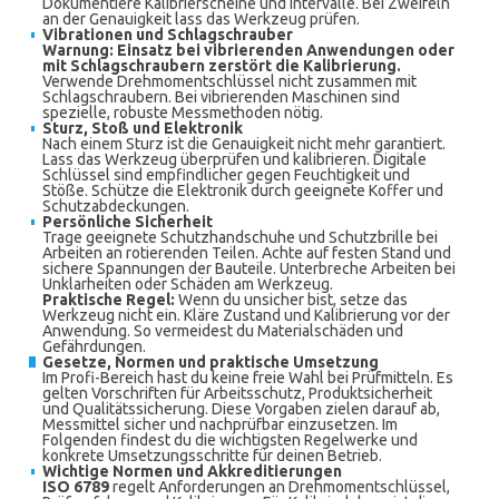
Dokumentiere Kalibrierscheine und Intervalle. Bei Zweifeln
an der Genauigkeit lass das Werkzeug prüfen.
Vibrationen und Schlagschrauber
Warnung: Einsatz bei vibrierenden Anwendungen oder
mit Schlagschraubern zerstört die Kalibrierung.
Verwende Drehmomentschlüssel nicht zusammen mit
Schlagschraubern. Bei vibrierenden Maschinen sind
spezielle, robuste Messmethoden nötig.
Sturz, Stoß und Elektronik
Nach einem Sturz ist die Genauigkeit nicht mehr garantiert.
Lass das Werkzeug überprüfen und kalibrieren. Digitale
Schlüssel sind empfindlicher gegen Feuchtigkeit und
Stöße. Schütze die Elektronik durch geeignete Koffer und
Schutzabdeckungen.
Persönliche Sicherheit
Trage geeignete Schutzhandschuhe und Schutzbrille bei
Arbeiten an rotierenden Teilen. Achte auf festen Stand und
sichere Spannungen der Bauteile. Unterbreche Arbeiten bei
Unklarheiten oder Schäden am Werkzeug.
Praktische Regel:
Wenn du unsicher bist, setze das
Werkzeug nicht ein. Kläre Zustand und Kalibrierung vor der
Anwendung. So vermeidest du Materialschäden und
Gefährdungen.
Gesetze, Normen und praktische Umsetzung
Im Profi-Bereich hast du keine freie Wahl bei Prüfmitteln. Es
gelten Vorschriften für Arbeitsschutz, Produktsicherheit
und Qualitätssicherung. Diese Vorgaben zielen darauf ab,
Messmittel sicher und nachprüfbar einzusetzen. Im
Folgenden findest du die wichtigsten Regelwerke und
konkrete Umsetzungsschritte für deinen Betrieb.
Wichtige Normen und Akkreditierungen
ISO 6789
regelt Anforderungen an Drehmomentschlüssel,