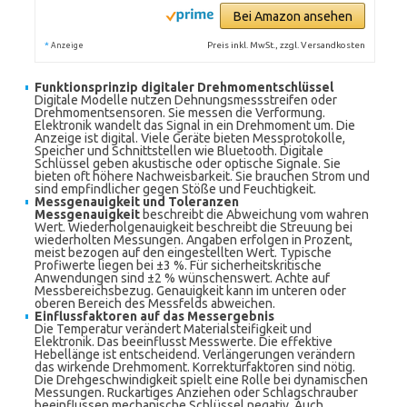
Bei Amazon ansehen
*
Preis inkl. MwSt., zzgl. Versandkosten
Anzeige
Funktionsprinzip digitaler Drehmomentschlüssel
Digitale Modelle nutzen Dehnungsmessstreifen oder
Drehmomentsensoren. Sie messen die Verformung.
Elektronik wandelt das Signal in ein Drehmoment um. Die
Anzeige ist digital. Viele Geräte bieten Messprotokolle,
Speicher und Schnittstellen wie Bluetooth. Digitale
Schlüssel geben akustische oder optische Signale. Sie
bieten oft höhere Nachweisbarkeit. Sie brauchen Strom und
sind empfindlicher gegen Stöße und Feuchtigkeit.
Messgenauigkeit und Toleranzen
Messgenauigkeit
beschreibt die Abweichung vom wahren
Wert. Wiederholgenauigkeit beschreibt die Streuung bei
wiederholten Messungen. Angaben erfolgen in Prozent,
meist bezogen auf den eingestellten Wert. Typische
Profiwerte liegen bei ±3 %. Für sicherheitskritische
Anwendungen sind ±2 % wünschenswert. Achte auf
Messbereichsbezug. Genauigkeit kann im unteren oder
oberen Bereich des Messfelds abweichen.
Einflussfaktoren auf das Messergebnis
Die Temperatur verändert Materialsteifigkeit und
Elektronik. Das beeinflusst Messwerte. Die effektive
Hebellänge ist entscheidend. Verlängerungen verändern
das wirkende Drehmoment. Korrekturfaktoren sind nötig.
Die Drehgeschwindigkeit spielt eine Rolle bei dynamischen
Messungen. Ruckartiges Anziehen oder Schlagschrauber
beeinflussen mechanische Schlüssel negativ. Auch