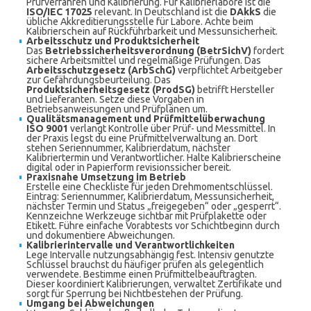
Prüfverfahren und Kalibrierung. Für Kalibrierlabore ist die
ISO/IEC 17025
relevant. In Deutschland ist die
DAkkS
die
übliche Akkreditierungsstelle für Labore. Achte beim
Kalibrierschein auf Rückführbarkeit und Messunsicherheit.
Arbeitsschutz und Produktsicherheit
Das
Betriebssicherheitsverordnung (BetrSichV)
fordert
sichere Arbeitsmittel und regelmäßige Prüfungen. Das
Arbeitsschutzgesetz (ArbSchG)
verpflichtet Arbeitgeber
zur Gefährdungsbeurteilung. Das
Produktsicherheitsgesetz (ProdSG)
betrifft Hersteller
und Lieferanten. Setze diese Vorgaben in
Betriebsanweisungen und Prüfplänen um.
Qualitätsmanagement und Prüfmittelüberwachung
ISO 9001
verlangt Kontrolle über Prüf- und Messmittel. In
der Praxis legst du eine Prüfmittelverwaltung an. Dort
stehen Seriennummer, Kalibrierdatum, nächster
Kalibriertermin und Verantwortlicher. Halte Kalibrierscheine
digital oder in Papierform revisionssicher bereit.
Praxisnahe Umsetzung im Betrieb
Erstelle eine Checkliste für jeden Drehmomentschlüssel.
Eintrag: Seriennummer, Kalibrierdatum, Messunsicherheit,
nächster Termin und Status „freigegeben“ oder „gesperrt“.
Kennzeichne Werkzeuge sichtbar mit Prüfplakette oder
Etikett. Führe einfache Vorabtests vor Schichtbeginn durch
und dokumentiere Abweichungen.
Kalibrierintervalle und Verantwortlichkeiten
Lege Intervalle nutzungsabhängig fest. Intensiv genutzte
Schlüssel brauchst du häufiger prüfen als gelegentlich
verwendete. Bestimme einen Prüfmittelbeauftragten.
Dieser koordiniert Kalibrierungen, verwaltet Zertifikate und
sorgt für Sperrung bei Nichtbestehen der Prüfung.
Umgang bei Abweichungen