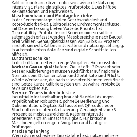
Kalibrierung kann kürzer nötig sein, wenn die Nutzung
intensiv ist. Plane ein striktes Prüfprotokoll. Das hilft bei
Reklamationen und Nachweisen.
Maschinenbauer und Montagebetriebe
In der Serienmontage zählen Geschwindigkeit und
Reproduzierbarkeit. Elektronische Drehmomentschlüssel
mit Datenerfassung bieten Vorteile. Priorität hat
Traceability
. Protokolle und Seriennummern sollten
automatisch erfasst werden. Messbereiche je nach Bauteil
breit wählen. Genauigkeitsklassen von ±2 bis ±3 Prozent
sind oft sinnvoll. Kalibrierintervalle sind nutzungsabhängig.
In automatisierten Abläufen sind digitale Schnittstellen
hilfreich.
Luftfahrttechniker
In der Luftfahrt gelten strenge Vorgaben. Hier musst du
höchste Genauigkeit
liefern. Ziel ist oft ±2 Prozent oder
besser. Kalibrierungen müssen rückführbar auf nationale
Normale sein. Dokumentation und Zertifikate sind Pflicht.
Wähle Werkzeuge, die nach relevanten Normen zertifiziert
sind. Setze kurze Kalibrierzyklen um. Bewahre Protokolle
revisionssicher auf.
Service-Teams in der Industrie
Industrielle Instandhaltung braucht flexible Lösungen.
Priorität haben Robustheit, schnelle Bedienung und
Dokumentation. Digitale Schlüssel mit QR-codes oder
Bluetooth erleichtern Archivierung. Genauigkeit von ±3
Prozent ist meist ausreichend. Kalibrierintervalle
orientieren sich an Einsatzhäufigkeit. Für kritische
Maschinen gelten engere Vorgaben und häufigere
Prüfungen.
Praxisempfehlung
Wenn du verschiedene Einsatzfälle hast, nutze mehrere