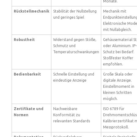
Monate.
Rückstellmechanik
Stabilität der Nullstellung
Mechanik mit
und geringes Spiel
Endpunkteinstellun
Elektronische Mode
mit Nullabgleich.
Robustheit
Widerstand gegen Stöße,
Gehäusematerial St
Schmutz und
oder Aluminium. IP-
Temperaturschwankungen
Schutz bei Bedarf.
Stoßfester Koffer
empfohlen.
Bedienbarkeit
Schnelle Einstellung und
Große Skala oder
eindeutige Anzeige
digitale Anzeige.
Einstellmoment in
kleinen Schritten
möglich.
Zertifikate und
Nachweisbare
ISO 6789 für
Normen
Konformität zu
Drehmomentschlüss
relevanten Standards
Kalibrierzertifikat 
Messprotokoll.