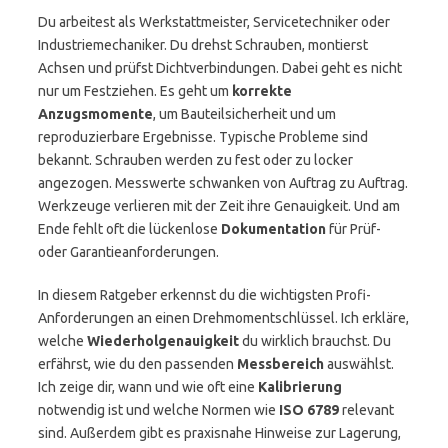
Du arbeitest als Werkstattmeister, Servicetechniker oder
Industriemechaniker. Du drehst Schrauben, montierst
Achsen und prüfst Dichtverbindungen. Dabei geht es nicht
nur um Festziehen. Es geht um
korrekte
Anzugsmomente
, um Bauteilsicherheit und um
reproduzierbare Ergebnisse. Typische Probleme sind
bekannt. Schrauben werden zu fest oder zu locker
angezogen. Messwerte schwanken von Auftrag zu Auftrag.
Werkzeuge verlieren mit der Zeit ihre Genauigkeit. Und am
Ende fehlt oft die lückenlose
Dokumentation
für Prüf-
oder Garantieanforderungen.
In diesem Ratgeber erkennst du die wichtigsten Profi-
Anforderungen an einen Drehmomentschlüssel. Ich erkläre,
welche
Wiederholgenauigkeit
du wirklich brauchst. Du
erfährst, wie du den passenden
Messbereich
auswählst.
Ich zeige dir, wann und wie oft eine
Kalibrierung
notwendig ist und welche Normen wie
ISO 6789
relevant
sind. Außerdem gibt es praxisnahe Hinweise zur Lagerung,