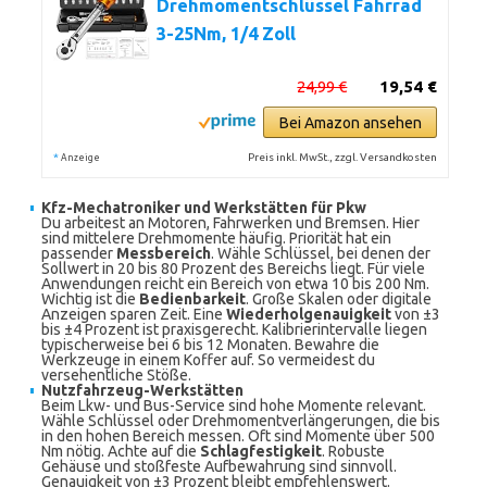
Drehmomentschlüssel Fahrrad
3-25Nm, 1/4 Zoll
24,99 €
19,54 €
Bei Amazon ansehen
*
Preis inkl. MwSt., zzgl. Versandkosten
Anzeige
Kfz-Mechatroniker und Werkstätten für Pkw
Du arbeitest an Motoren, Fahrwerken und Bremsen. Hier
sind mittelere Drehmomente häufig. Priorität hat ein
passender
Messbereich
. Wähle Schlüssel, bei denen der
Sollwert in 20 bis 80 Prozent des Bereichs liegt. Für viele
Anwendungen reicht ein Bereich von etwa 10 bis 200 Nm.
Wichtig ist die
Bedienbarkeit
. Große Skalen oder digitale
Anzeigen sparen Zeit. Eine
Wiederholgenauigkeit
von ±3
bis ±4 Prozent ist praxisgerecht. Kalibrierintervalle liegen
typischerweise bei 6 bis 12 Monaten. Bewahre die
Werkzeuge in einem Koffer auf. So vermeidest du
versehentliche Stöße.
Nutzfahrzeug-Werkstätten
Beim Lkw- und Bus-Service sind hohe Momente relevant.
Wähle Schlüssel oder Drehmomentverlängerungen, die bis
in den hohen Bereich messen. Oft sind Momente über 500
Nm nötig. Achte auf die
Schlagfestigkeit
. Robuste
Gehäuse und stoßfeste Aufbewahrung sind sinnvoll.
Genauigkeit von ±3 Prozent bleibt empfehlenswert.