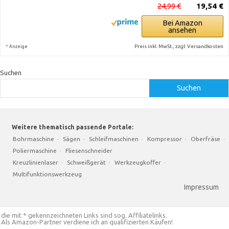
24,99 €
19,54 €
Bei Amazon
ansehen
*
Preis inkl. MwSt., zzgl. Versandkosten
Anzeige
Suchen
Suchen
Weitere thematisch passende Portale:
Bohrmaschine
·
Sägen
·
Schleifmaschinen
·
Kompressor
·
Oberfräse
·
Poliermaschine
·
Fliesenschneider
Kreuzlinienlaser
·
Schweißgerät
·
Werkzeugkoffer
·
Multifunktionswerkzeug
Impressum
die mit * gekennzeichneten Links sind sog. Affiliatelinks.
Als Amazon-Partner verdiene ich an qualifizierten Käufen!