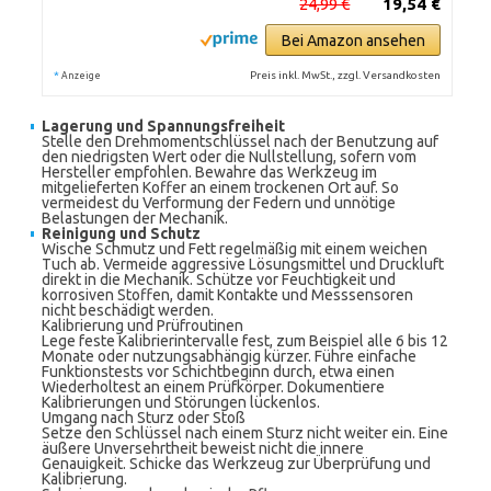
24,99 €
19,54 €
Bei Amazon ansehen
*
Preis inkl. MwSt., zzgl. Versandkosten
Anzeige
Lagerung und Spannungsfreiheit
Stelle den Drehmomentschlüssel nach der Benutzung auf
den niedrigsten Wert oder die Nullstellung, sofern vom
Hersteller empfohlen. Bewahre das Werkzeug im
mitgelieferten Koffer an einem trockenen Ort auf. So
vermeidest du Verformung der Federn und unnötige
Belastungen der Mechanik.
Reinigung und Schutz
Wische Schmutz und Fett regelmäßig mit einem weichen
Tuch ab. Vermeide aggressive Lösungsmittel und Druckluft
direkt in die Mechanik. Schütze vor Feuchtigkeit und
korrosiven Stoffen, damit Kontakte und Messsensoren
nicht beschädigt werden.
Kalibrierung und Prüfroutinen
Lege feste Kalibrierintervalle fest, zum Beispiel alle 6 bis 12
Monate oder nutzungsabhängig kürzer. Führe einfache
Funktionstests vor Schichtbeginn durch, etwa einen
Wiederholtest an einem Prüfkörper. Dokumentiere
Kalibrierungen und Störungen lückenlos.
Umgang nach Sturz oder Stoß
Setze den Schlüssel nach einem Sturz nicht weiter ein. Eine
äußere Unversehrtheit beweist nicht die innere
Genauigkeit. Schicke das Werkzeug zur Überprüfung und
Kalibrierung.