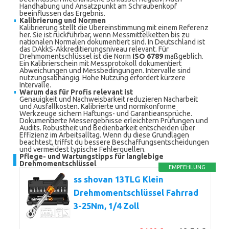
Handhabung und Ansatzpunkt am Schraubenkopf
beeinflussen das Ergebnis.
Kalibrierung und Normen
Kalibrierung stellt die Übereinstimmung mit einem Referenz
her. Sie ist rückführbar, wenn Messmittelketten bis zu
nationalen Normalen dokumentiert sind. In Deutschland ist
das DAkkS-Akkreditierungsniveau relevant. Für
Drehmomentschlüssel ist die Norm
ISO 6789
maßgeblich.
Ein Kalibrierschein mit Messprotokoll dokumentiert
Abweichungen und Messbedingungen. Intervalle sind
nutzungsabhängig. Hohe Nutzung erfordert kürzere
Intervalle.
Warum das für Profis relevant ist
Genauigkeit und Nachweisbarkeit reduzieren Nacharbeit
und Ausfallkosten. Kalibrierte und normkonforme
Werkzeuge sichern Haftungs- und Garantieansprüche.
Dokumentierte Messergebnisse erleichtern Prüfungen und
Audits. Robustheit und Bedienbarkeit entscheiden über
Effizienz im Arbeitsalltag. Wenn du diese Grundlagen
beachtest, triffst du bessere Beschaffungsentscheidungen
und vermeidest typische Fehlerquellen.
Pflege- und Wartungstipps für langlebige
Drehmomentschlüssel
EMPFEHLUNG
ss shovan 13TLG Klein
Drehmomentschlüssel Fahrrad
3-25Nm, 1/4 Zoll