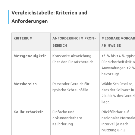
Vergleichstabelle: Kriterien und
Anforderungen
KRITERIUM
ANFORDERUNG IM PROFI-
MESSBARE VORGA
BEREICH
/ HINWEISE
Messgenauigkeit
Konstante Abweichung
±3 % bis ±4 % typisc
über den Einsatzbereich
Für sicherheitskriti
Anwendungen ±2 %
bevorzugt.
Messbereich
Passender Bereich für
Wähle Schlüssel so,
typische Schraubfälle
dass der Sollwert in
20–80 % des Bereic
liegt.
Kalibrierbarkeit
Einfache und
Rückführbar auf
dokumentierbare
nationales Normale
Kalibrierung
Intervall je nach
Nutzung 6–12