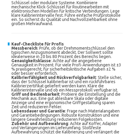
Schlüssel oder modulare Systeme. Kombiniere
mechanische Klick-Schlüssel für Routinearbeiten mit
elektronischen Modellen für kritische Verbindungen. Lege
klare Kalibrierintervalle fest. Führe einfache Prüfprotokolle
ein. So sicherst du Qualität und Nachvollziehbarkeit ohne
großen Mehraufwand.
Kauf-Checkliste für Profis
Messbereich
: Prüfe, ob der Drehmomentschlüssel den
typischen Anzugsmoment abdeckt. Der Sollwert sollte
idealerweise in 20 bis 80 Prozent des Bereichs liegen.
Genauigkeitsklasse
: Achte auf die angegebene
Genauigkeit in Prozent. Für viele Profi-Anwendungen ist ±3
% praxisgerecht, für sicherheitskritische Aufgaben ±2 %
oder besser erforderlich.
Kalibrierfähigkeit und Rückverfolgbarkeit
: Stelle sicher,
dass der Schlüssel kalibrierbar ist und ein rückführbares
Kalibrierzertifikat geliefert werden kann. Kläre die
Kalibrierintervalle und ob ein Messprotokoll verfügbar ist.
Griff und Bedienbarkeit
: Probiere die Einstellung und die
Mechanik aus. Eine gut ablesbare Skala oder digitale
Anzeige und eine ergonomische Griffgestaltung sparen
Zeit und reduzieren Fehler.
Lebensdauer und Garantie
: Frage nach Materialangaben
und Garantiebedingungen. Robuste Konstruktion und eine
längere Gewährleistung reduzieren Folgekosten.
Zubehör und Aufbewahrung
: Achte auf Koffer, Adapter
und Verlängerungen im Lieferumfang. Stoßfeste
Aufbewahrung schützt die Kalibrierung und verlängert die