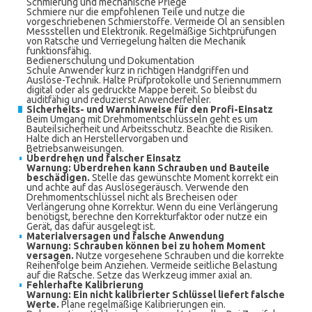
Schmierung und mechanische Pflege
Schmiere nur die empfohlenen Teile und nutze die
vorgeschriebenen Schmierstoffe. Vermeide Öl an sensiblen
Messstellen und Elektronik. Regelmäßige Sichtprüfungen
von Ratsche und Verriegelung halten die Mechanik
funktionsfähig.
Bedienerschulung und Dokumentation
Schule Anwender kurz in richtigen Handgriffen und
Auslöse-Technik. Halte Prüfprotokolle und Seriennummern
digital oder als gedruckte Mappe bereit. So bleibst du
auditfähig und reduzierst Anwenderfehler.
Sicherheits- und Warnhinweise für den Profi-Einsatz
Beim Umgang mit Drehmomentschlüsseln geht es um
Bauteilsicherheit und Arbeitsschutz. Beachte die Risiken.
Halte dich an Herstellervorgaben und
Betriebsanweisungen.
Überdrehen und falscher Einsatz
Warnung: Überdrehen kann Schrauben und Bauteile
beschädigen.
Stelle das gewünschte Moment korrekt ein
und achte auf das Auslösegeräusch. Verwende den
Drehmomentschlüssel nicht als Brecheisen oder
Verlängerung ohne Korrektur. Wenn du eine Verlängerung
benötigst, berechne den Korrekturfaktor oder nutze ein
Gerät, das dafür ausgelegt ist.
Materialversagen und falsche Anwendung
Warnung: Schrauben können bei zu hohem Moment
versagen.
Nutze vorgesehene Schrauben und die korrekte
Reihenfolge beim Anziehen. Vermeide seitliche Belastung
auf die Ratsche. Setze das Werkzeug immer axial an.
Fehlerhafte Kalibrierung
Warnung: Ein nicht kalibrierter Schlüssel liefert falsche
Werte.
Plane regelmäßige Kalibrierungen ein.