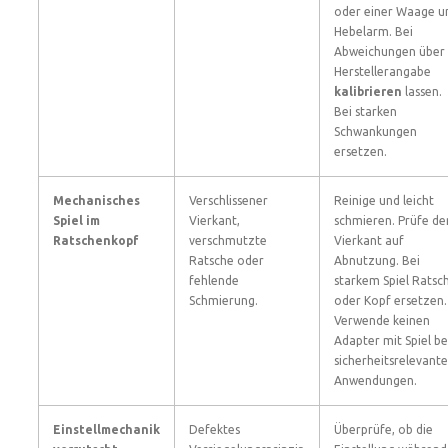
oder einer Waage u
Hebelarm. Bei
Abweichungen über
Herstellerangabe
kalibrieren
lassen.
Bei starken
Schwankungen
ersetzen.
Mechanisches
Verschlissener
Reinige und leicht
Spiel im
Vierkant,
schmieren. Prüfe de
Ratschenkopf
verschmutzte
Vierkant auf
Ratsche oder
Abnutzung. Bei
fehlende
starkem Spiel Ratsc
Schmierung.
oder Kopf ersetzen.
Verwende keinen
Adapter mit Spiel be
sicherheitsrelevant
Anwendungen.
Einstellmechanik
Defektes
Überprüfe, ob die