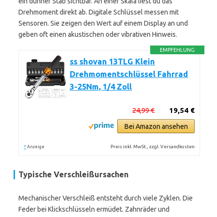
ein dünner Stab sichtbar. An einer Skala liest du das
Drehmoment direkt ab. Digitale Schlüssel messen mit
Sensoren. Sie zeigen den Wert auf einem Display an und
geben oft einen akustischen oder vibrativen Hinweis.
EMPFEHLUNG
ss shovan 13TLG Klein
Drehmomentschlüssel Fahrrad
3-25Nm, 1/4 Zoll
24,99 €
19,54 €
Bei Amazon ansehen
*
Preis inkl. MwSt., zzgl. Versandkosten
Anzeige
Typische Verschleißursachen
Mechanischer Verschleiß entsteht durch viele Zyklen. Die
Feder bei Klickschlüsseln ermüdet. Zahnräder und