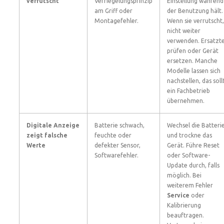
verrutscht
Verriegelungsprinzip
Einstellung während
am Griff oder
der Benutzung hält.
Montagefehler.
Wenn sie verrutscht,
nicht weiter
verwenden. Ersatzte
prüfen oder Gerät
ersetzen. Manche
Modelle lassen sich
nachstellen, das soll
ein Fachbetrieb
übernehmen.
Digitale Anzeige
Batterie schwach,
Wechsel die Batteri
zeigt falsche
feuchte oder
und trockne das
Werte
defekter Sensor,
Gerät. Führe Reset
Softwarefehler.
oder Software-
Update durch, falls
möglich. Bei
weiterem Fehler
Service
oder
Kalibrierung
beauftragen.