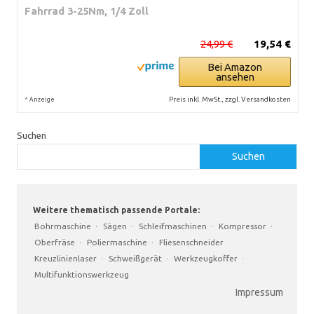
Fahrrad 3-25Nm, 1/4 Zoll
24,99 €
19,54 €
Bei Amazon
ansehen
*
Preis inkl. MwSt., zzgl. Versandkosten
Anzeige
Suchen
Suchen
Weitere thematisch passende Portale:
Bohrmaschine
·
Sägen
·
Schleifmaschinen
·
Kompressor
·
Oberfräse
·
Poliermaschine
·
Fliesenschneider
Kreuzlinienlaser
·
Schweißgerät
·
Werkzeugkoffer
·
Multifunktionswerkzeug
Impressum