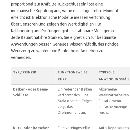
proportional zur Kraft. Bei Klickschlüsseln löst eine
mechanische Kupplung aus, wenn das eingestellte Moment
erreicht ist. Elektronische Modelle messen verformung
über Sensoren und zeigen den Wert digital an. Für
Kalibrierung und Prüfungen gibt es stationäre Messgeräte.
Jede Bauart hat ihre Stärken. Sie eignet sich für bestimmte
Anwendungen besser. Genaues Wissen hilft dir, das richtige
Werkzeug zu wählen und Fehler beim Anziehen zu
vermeiden.
TYP / PRINZIP
FUNKTIONSWEISE
TYPISCHE
KURZ
ANWENDUNGSFÄLL
Balken- oder Beam-
Ein federnder Balken
Allgemeine
Schlüssel
verformt sich. Eine
Werkstattarbeiten.
Skala oder ein Zeiger
Einsatz, wenn
zeigt das
einfache Anzeige
Drehmoment an.
reicht.
Klick- oder Ratschen-
Eine voreingestellte
Auto-Reparaturen,