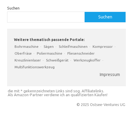
Suchen
Suchen
Weitere thematisch passende Portale:
Bohrmaschine
·
Sägen
·
Schleifmaschinen
·
Kompressor
·
Oberfräse
·
Poliermaschine
·
Fliesenschneider
Kreuzlinienlaser
·
Schweißgerät
·
Werkzeugkoffer
·
Multifunktionswerkzeug
Impressum
die mit * gekennzeichneten Links sind sog. Affiliatelinks.
Als Amazon-Partner verdiene ich an qualifizierten Käufen!
© 2025 Ostsee-Ventures UG