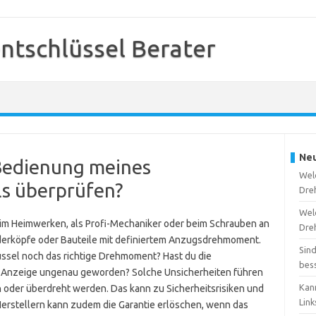
tschlüssel Berater
Neu
e Bedienung meines
Welc
s überprüfen?
Dre
Wel
m Heimwerken, als Profi-Mechaniker oder beim Schrauben an
Dre
nderköpfe oder Bauteile mit definiertem Anzugsdrehmoment.
Sin
hlüssel noch das richtige Drehmoment? Hast du die
bes
e Anzeige ungenau geworden? Solche Unsicherheiten führen
Kan
 oder überdreht werden. Das kann zu Sicherheitsrisiken und
Lin
erstellern kann zudem die Garantie erlöschen, wenn das