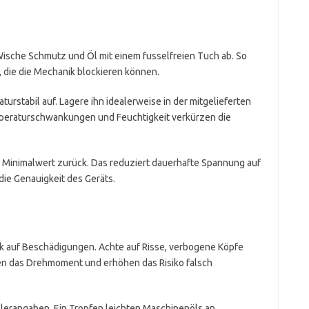
Wische Schmutz und Öl mit einem fusselfreien Tuch ab. So
 die die Mechanik blockieren können.
rstabil auf. Lagere ihn idealerweise in der mitgelieferten
mperaturschwankungen und Feuchtigkeit verkürzen die
 Minimalwert zurück. Das reduziert dauerhafte Spannung auf
die Genauigkeit des Geräts.
ik auf Beschädigungen. Achte auf Risse, verbogene Köpfe
sen das Drehmoment und erhöhen das Risiko falsch
erangaben. Ein Tropfen leichten Maschinenöls an