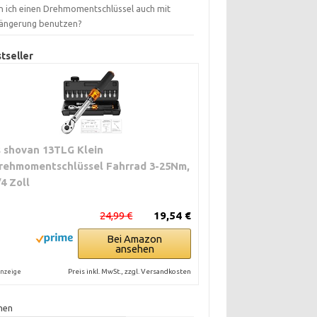
n ich einen Drehmomentschlüssel auch mit
längerung benutzen?
tseller
s shovan 13TLG Klein
rehmomentschlüssel Fahrrad 3-25Nm,
/4 Zoll
24,99 €
19,54 €
Bei Amazon
ansehen
Preis inkl. MwSt., zzgl. Versandkosten
nzeige
hen