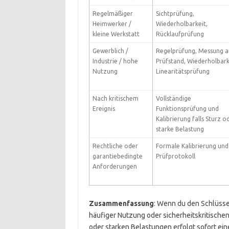
Regelmäßiger
Sichtprüfung,
Heimwerker /
Wiederholbarkeit,
kleine Werkstatt
Rücklaufprüfung
Gewerblich /
Regelprüfung, Messung a
Industrie / hohe
Prüfstand, Wiederholbark
Nutzung
Linearitätsprüfung
Nach kritischem
Vollständige
Ereignis
Funktionsprüfung und
Kalibrierung falls Sturz o
starke Belastung
Rechtliche oder
Formale Kalibrierung und
garantiebedingte
Prüfprotokoll
Anforderungen
Zusammenfassung
: Wenn du den Schlüssel
häufiger Nutzung oder sicherheitskritische
oder starken Belastungen erfolgt sofort ein