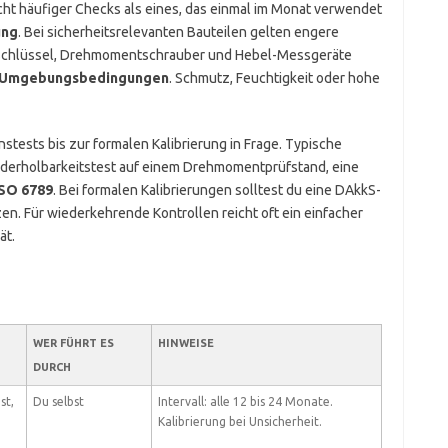
ucht häufiger Checks als eines, das einmal im Monat verwendet
ung
. Bei sicherheitsrelevanten Bauteilen gelten engere
k-Schlüssel, Drehmomentschrauber und Hebel-Messgeräte
Umgebungsbedingungen
. Schmutz, Feuchtigkeit oder hohe
tests bis zur formalen Kalibrierung in Frage. Typische
iederholbarkeitstest auf einem Drehmomentprüfstand, eine
ISO 6789
. Bei formalen Kalibrierungen solltest du eine DAkkS-
zen. Für wiederkehrende Kontrollen reicht oft ein einfacher
ät.
WER FÜHRT ES
HINWEISE
DURCH
st,
Du selbst
Intervall: alle 12 bis 24 Monate.
Kalibrierung bei Unsicherheit.