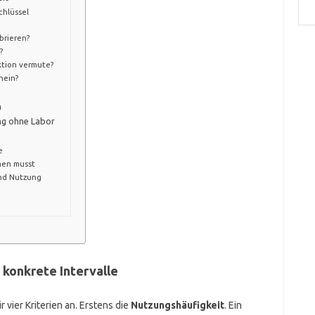
chlüssel
brieren?
?
ktion vermute?
hein?
n
ung ohne Labor
e
men musst
und Nutzung
 konkrete Intervalle
r vier Kriterien an. Erstens die
Nutzungshäufigkeit
. Ein