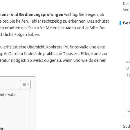
.
Kan
Ver
ions- und Bedienungsprüfungen
wichtig. Sie zeigen, ob
et. Sie helfen, Fehler rechtzeitig zu erkennen. Das schützt
Bes
n erhöhen das Risiko für Materialschäden und Unfälle. Bei
chtliche Folgen haben.
 Du erhältst eine Übersicht, konkrete Prüfintervalle und eine
ng. Außerdem findest du praktische Tipps zur Pflege und zur
aratur nötig ist. So weißt du genau, wann und wie du deinen
s
D
1
Intervalle
*
A
Suc
it