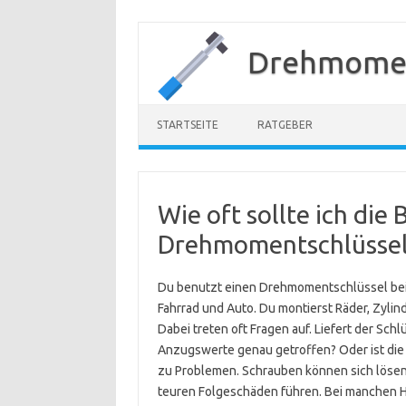
Zum
Inhalt
Drehmomen
springen
STARTSEITE
RATGEBER
Wie oft sollte ich di
Drehmomentschlüssel
Du benutzt einen Drehmomentschlüssel bei
Fahrrad und Auto. Du montierst Räder, Zyli
Dabei treten oft Fragen auf. Liefert der Sc
Anzugswerte genau getroffen? Oder ist di
zu Problemen. Schrauben können sich lösen
teuren Folgeschäden führen. Bei manchen H