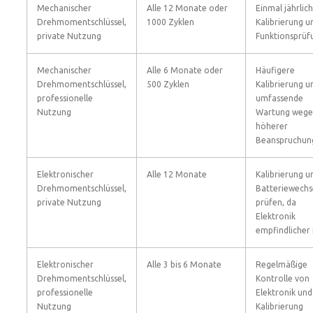
Mechanischer
Alle 12 Monate oder
Einmal jährlich
Drehmomentschlüssel,
1000 Zyklen
Kalibrierung u
private Nutzung
Funktionsprüf
Mechanischer
Alle 6 Monate oder
Häufigere
Drehmomentschlüssel,
500 Zyklen
Kalibrierung u
professionelle
umfassende
Nutzung
Wartung weg
höherer
Beanspruchun
Elektronischer
Alle 12 Monate
Kalibrierung u
Drehmomentschlüssel,
Batteriewechs
private Nutzung
prüfen, da
Elektronik
empfindlicher 
Elektronischer
Alle 3 bis 6 Monate
Regelmäßige
Drehmomentschlüssel,
Kontrolle von
professionelle
Elektronik und
Nutzung
Kalibrierung