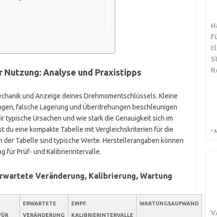
H
f
t
S
R
r Nutzung: Analyse und Praxistipps
echanik und Anzeige deines Drehmomentschlüssels. Kleine
ngen, falsche Lagerung und Überdrehungen beschleunigen
ir typische Ursachen und wie stark die Genauigkeit sich im
t du eine kompakte Tabelle mit Vergleichskriterien für die
*
A
n der Tabelle sind typische Werte. Herstellerangaben können
 für Prüf- und Kalibrierintervalle.
 erwartete Veränderung, Kalibrierung, Wartung
ERWARTETE
EMPF.
WARTUNGSAUFWAND
V
FÜR
VERÄNDERUNG
KALIBRIERINTERVALLE