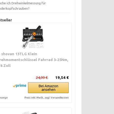
uche ich Drehwinkelmessung für
inderkopfschrauben?
tseller
s shovan 13TLG Klein
rehmomentschlüssel Fahrrad 3-25Nm,
/4 Zoll
24,99 €
19,54 €
Bei Amazon
ansehen
Preis inkl. MwSt., zzgl. Versandkosten
nzeige