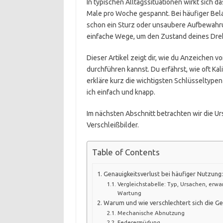
In typischen Alltagssituationen wirkt sich d
Male pro Woche gespannt. Bei häufiger Bela
schon ein Sturz oder unsaubere Aufbewahru
einfache Wege, um den Zustand deines Dre
Dieser Artikel zeigt dir, wie du Anzeichen 
durchführen kannst. Du erfährst, wie oft Kali
erkläre kurz die wichtigsten Schlüsseltypen 
ich einfach und knapp.
Im nächsten Abschnitt betrachten wir die U
Verschleißbilder.
Table of Contents
Genauigkeitsverlust bei häufiger Nutzung:
Vergleichstabelle: Typ, Ursachen, erwa
Wartung
Warum und wie verschlechtert sich die Ge
Mechanische Abnutzung
Federermüdung