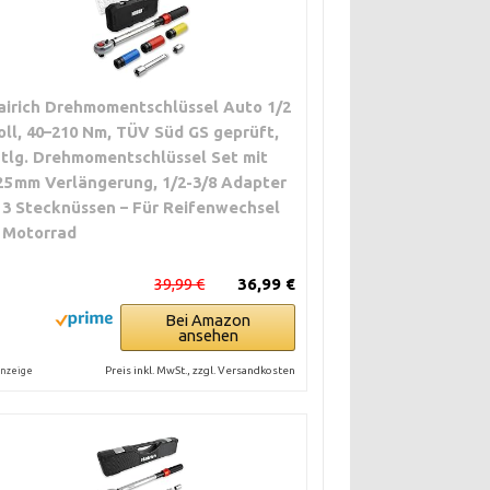
airich Drehmomentschlüssel Auto 1/2
oll, 40–210 Nm, TÜV Süd GS geprüft,
-tlg. Drehmomentschlüssel Set mit
25 mm Verlängerung, 1/2-3/8 Adapter
 3 Stecknüssen – Für Reifenwechsel
 Motorrad
39,99 €
36,99 €
Bei Amazon
ansehen
Preis inkl. MwSt., zzgl. Versandkosten
nzeige