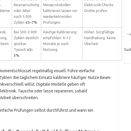
,
Beanspruchung
Messprotokollen
Elektronik-Checks.
obleme
oder Alter
kalibrieren lassen vor
Dichte prüfen.
nach 5.000
wiederkehrenden
Zyklen
±3–7%
.
Prüfungen.
nik,
Bei 500–2.000
Häufige Kalibrierung
Höher. Sorgfältige
*
A
ung,
Zyklen deutlich
empfohlen: 6–12
Handhabung. Keine
 beim
spürbar.
Monate je nach
Überlast.
Suc
Typisch
±2–
Nutzung.
5%
.
momentschlüssel regelmäßig visuell. Führe einfache
Zyklen. Bei täglichem Einsatz kalibriere häufiger. Nutze Beam-
kverschleiß willst. Digitale Modelle geben oft
ektronik. Tausche oder lasse reparieren, sobald
rbeit überschreiten.
 einfache Prüfungen selbst durchführst und wann ein