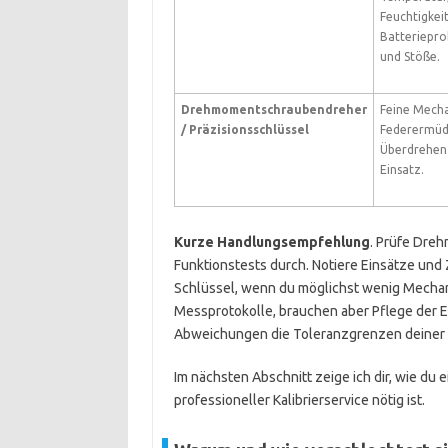
Feuchtigkeit
Batteriepr
und Stöße.
Drehmomentschraubendreher
Feine Mecha
/ Präzisionsschlüssel
Federermüd
Überdrehen
Einsatz.
Kurze Handlungsempfehlung
. Prüfe Dreh
Funktionstests durch. Notiere Einsätze und 
Schlüssel, wenn du möglichst wenig Mechani
Messprotokolle, brauchen aber Pflege der El
Abweichungen die Toleranzgrenzen deiner A
Im nächsten Abschnitt zeige ich dir, wie du
professioneller Kalibrierservice nötig ist.