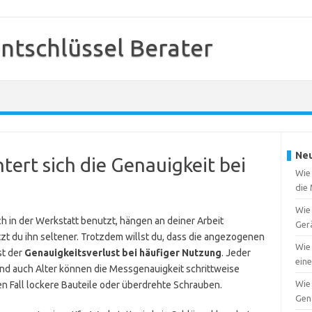
tschlüssel Berater
Neu
tert sich die Genauigkeit bei
Wie 
die
Wie 
 in der Werkstatt benutzt, hängen an deiner Arbeit
Ger
zt du ihn seltener. Trotzdem willst du, dass die angezogenen
Wie 
st der
Genauigkeitsverlust bei häufiger Nutzung
. Jeder
ein
und auch Alter können die Messgenauigkeit schrittweise
Wie 
n Fall lockere Bauteile oder überdrehte Schrauben.
Gen