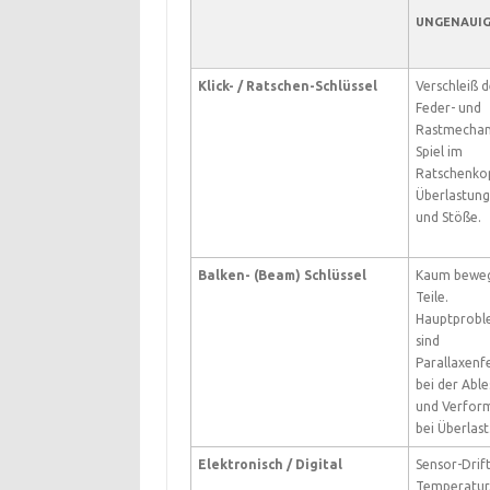
UNGENAUIG
Klick- / Ratschen-Schlüssel
Verschleiß d
Feder- und
Rastmechan
Spiel im
Ratschenkop
Überlastun
und Stöße.
Balken- (Beam) Schlüssel
Kaum beweg
Teile.
Hauptprob
sind
Parallaxenf
bei der Abl
und Verfor
bei Überlast
Elektronisch / Digital
Sensor-Drift
Temperatur