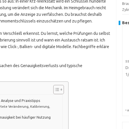
as so aus: In einer Kfz-Werkstatt wird ein Schlüssel hunderte
Bra
stung verändert sich die Mechanik. Im Heimgebrauch reicht
Zyl
ng, um die Anzeige zu verfälschen. Du brauchst deshalb
hmomentschlüssels einzuschätzen und zu pflegen.
Bes
von Verschleiß erkennst. Du lernst, welche Prüfungen du selbst
brierung sinnvoll ist und wann ein Austausch ratsam ist. Ich
wie Click-, Balken- und digitale Modelle. Fachbegriffe erkläre
s
rsachen des Genauigkeitsverlusts und typische
D
1
 Analyse und Praxistipps
rtete Veränderung, Kalibrierung,
*
A
nauigkeit bei häufiger Nutzung