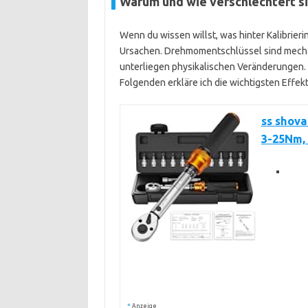
Warum und wie verschlechtert si
Wenn du wissen willst, was hinter Kalibrierin
Ursachen. Drehmomentschlüssel sind mechan
unterliegen physikalischen Veränderungen
Folgenden erkläre ich die wichtigsten Effek
ss shov
3-25Nm, 
*
Anzeige