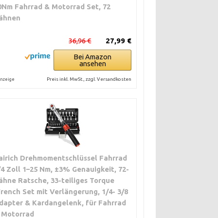
0Nm Fahrrad & Motorrad Set, 72
ähnen
36,96 €
27,99 €
Bei Amazon
ansehen
Preis inkl. MwSt., zzgl. Versandkosten
nzeige
airich Drehmomentschlüssel Fahrrad
/4 Zoll 1–25 Nm, ±3% Genauigkeit, 72-
ähne Ratsche, 33-teiliges Torque
rench Set mit Verlängerung, 1/4- 3/8
dapter & Kardangelenk, für Fahrrad
 Motorrad