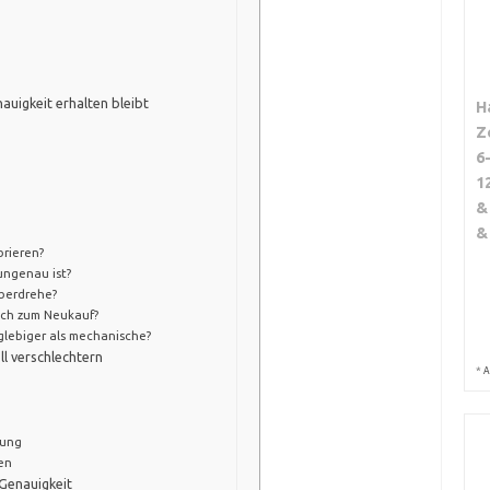
auigkeit erhalten bleibt
H
Z
6
1
&
&
brieren?
ungenau ist?
überdrehe?
eich zum Neukauf?
glebiger als mechanische?
ll verschlechtern
*
A
rung
en
Genauigkeit