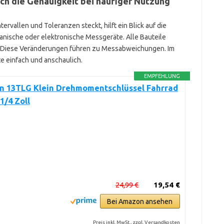
ch die Genauigkeit bei häufiger Nutzung
tervallen und Toleranzen steckt, hilft ein Blick auf die
ische oder elektronische Messgeräte. Alle Bauteile
. Diese Veränderungen führen zu Messabweichungen. Im
te einfach und anschaulich.
EMPFEHLUNG
an 13TLG Klein Drehmomentschlüssel Fahrrad
1/4 Zoll
24,99 €
19,54 €
Bei Amazon ansehen
Preis inkl. MwSt., zzgl. Versandkosten