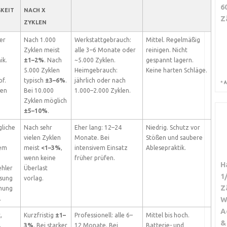
6
KEIT
NACH X
Z
ZYKLEN
er
Nach 1.000
Werkstattgebrauch:
Mittel. Regelmäßig
Zyklen meist
alle 3–6 Monate oder
reinigen. Nicht
ik.
±1–2%
. Nach
~5.000 Zyklen.
gespannt lagern.
5.000 Zyklen
Heimgebrauch:
Keine harten Schläge.
f.
typisch
±3–6%
.
jährlich oder nach
*
A
gen
Bei 10.000
1.000–2.000 Zyklen.
Zyklen möglich
±5–10%
.
liche
Nach sehr
Eher lang: 12–24
Niedrig. Schutz vor
vielen Zyklen
Monate. Bei
Stößen und saubere
lem
meist
<1–3%
,
intensivem Einsatz
Ablesepraktik.
wenn keine
früher prüfen.
H
ehler
Überlast
1
esung
vorlag.
Z
mung
.
W
A
,
Kurzfristig
±1–
Professionell: alle 6–
Mittel bis hoch.
&
,
3%
. Bei starker
12 Monate. Bei
Batterie- und