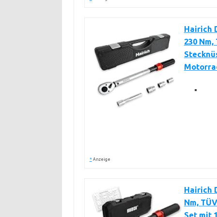
Hairich 
230 Nm, 
Stecknüs
Motorra
*
Anzeige
Hairich 
Nm, TÜV 
Set mit 