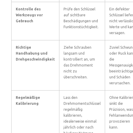
Kontrolle des
Prüfe den Schlüssel
Ein defekter
Werkzeugs vor
auf sichtbare
Schlüssel liefe
Gebrauch
Beschädigungen und
nicht verlässli
Funktionstüchtigkeit.
Werte und ka
versagen.
Richtige
Ziehe Schrauben
Zuviel Schwun
Handhabung und
langsam und
oder Ruck ka
Drehgeschwindigkeit
kontrolliert an, um
die
das Drehmoment
Messgenauigk
nicht zu
beeinträchtig
überschreiten.
und Schäden
verursachen.
Regelmäßige
Lass den
Ohne Kalibrie
Kalibrierung
Drehmomentschlüssel
sinkt die
regelmäßig
Präzision, was
kalibrieren,
Fehlanwendu
idealerweise einmal
provozieren
jährlich oder nach
kann.