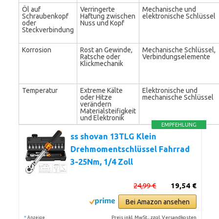
Öl auf
Verringerte
Mechanische und
Schraubenkopf
Haftung zwischen
elektronische Schlüssel
oder
Nuss und Kopf
Steckverbindung
Korrosion
Rost an Gewinde,
Mechanische Schlüssel,
Ratsche oder
Verbindungselemente
Klickmechanik
Temperatur
Extreme Kälte
Elektronische und
oder Hitze
mechanische Schlüssel
verändern
Materialsteifigkeit
und Elektronik
EMPFEHLUNG
ss shovan 13TLG Klein
Drehmomentschlüssel Fahrrad
3-25Nm, 1/4 Zoll
24,99 €
19,54 €
Bei Amazon ansehen
*
Preis inkl. MwSt., zzgl. Versandkosten
Anzeige