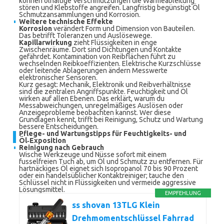
können ölhaltige Verschmutzungen die Wärmeableitung
stören und Klebstoffe angreifen. Langfristig begünstigt Öl
Schmutzansammlungen und Korrosion.
Weitere technische Effekte
Korrosion
verändert Form und Dimension von Bauteilen.
Das betrifft Toleranzen und Auslösewege.
Kapillarwirkung
zieht Flüssigkeiten in enge
Zwischenräume. Dort sind Dichtungen und Kontakte
gefährdet. Kontamination von Reibflächen führt zu
wechselnden Reibkoeffizienten. Elektrische Kurzschlüsse
oder leitende Ablagerungen ändern Messwerte
elektronischer Sensoren.
Kurz gesagt: Mechanik, Elektronik und Reibverhältnisse
sind die zentralen Angriffspunkte. Feuchtigkeit und Öl
wirken auf allen Ebenen. Das erklärt, warum du
Messabweichungen, unregelmäßiges Auslösen oder
Anzeigeprobleme beobachten kannst. Wer diese
Grundlagen kennt, trifft bei Reinigung, Schutz und Wartung
bessere Entscheidungen.
Pflege- und Wartungstipps für Feuchtigkeits- und
Öl‑Exposition
Reinigung nach Gebrauch
Wische Werkzeuge und Nüsse sofort mit einem
fusselfreien Tuch ab, um Öl und Schmutz zu entfernen. Für
hartnäckiges Öl eignet sich Isopropanol 70 bis 90 Prozent
oder ein handelsüblicher Kontaktreiniger; tauche den
Schlüssel nicht in Flüssigkeiten und vermeide aggressive
Lösungsmittel.
EMPFEHLUNG
ss shovan 13TLG Klein
Drehmomentschlüssel Fahrrad