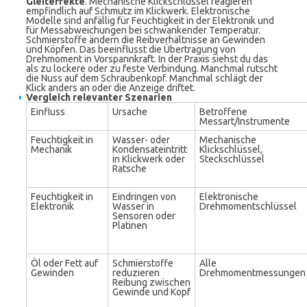
Gleiteffekte
. Mechanische Klickschlüssel reagieren
empfindlich auf Schmutz im Klickwerk. Elektronische
Modelle sind anfällig für Feuchtigkeit in der Elektronik und
für Messabweichungen bei schwankender Temperatur.
Schmierstoffe ändern die Reibverhältnisse an Gewinden
und Köpfen. Das beeinflusst die Übertragung von
Drehmoment in Vorspannkraft. In der Praxis siehst du das
als zu lockere oder zu feste Verbindung. Manchmal rutscht
die Nuss auf dem Schraubenkopf. Manchmal schlägt der
Klick anders an oder die Anzeige driftet.
Vergleich relevanter Szenarien
Einfluss
Ursache
Betroffene
Messart/Instrumente
Feuchtigkeit in
Wasser- oder
Mechanische
Mechanik
Kondensateintritt
Klickschlüssel,
in Klickwerk oder
Steckschlüssel
Ratsche
Feuchtigkeit in
Eindringen von
Elektronische
Elektronik
Wasser in
Drehmomentschlüssel
Sensoren oder
Platinen
Öl oder Fett auf
Schmierstoffe
Alle
Gewinden
reduzieren
Drehmomentmessungen
Reibung zwischen
Gewinde und Kopf