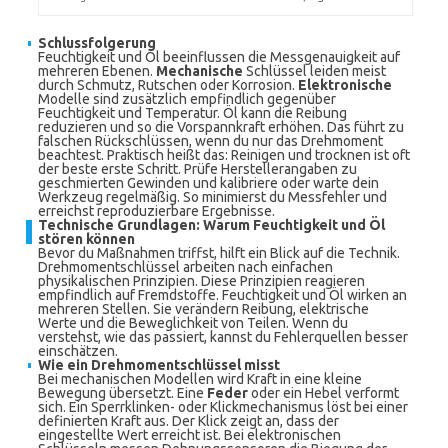
Schlussfolgerung
Feuchtigkeit und Öl beeinflussen die Messgenauigkeit auf
mehreren Ebenen.
Mechanische
Schlüssel leiden meist
durch Schmutz, Rutschen oder Korrosion.
Elektronische
Modelle sind zusätzlich empfindlich gegenüber
Feuchtigkeit und Temperatur. Öl kann die Reibung
reduzieren und so die Vorspannkraft erhöhen. Das führt zu
falschen Rückschlüssen, wenn du nur das Drehmoment
beachtest. Praktisch heißt das: Reinigen und trocknen ist oft
der beste erste Schritt. Prüfe Herstellerangaben zu
geschmierten Gewinden und kalibriere oder warte dein
Werkzeug regelmäßig. So minimierst du Messfehler und
erreichst reproduzierbare Ergebnisse.
Technische Grundlagen: Warum Feuchtigkeit und Öl
stören können
Bevor du Maßnahmen triffst, hilft ein Blick auf die Technik.
Drehmomentschlüssel arbeiten nach einfachen
physikalischen Prinzipien. Diese Prinzipien reagieren
empfindlich auf Fremdstoffe. Feuchtigkeit und Öl wirken an
mehreren Stellen. Sie verändern Reibung, elektrische
Werte und die Beweglichkeit von Teilen. Wenn du
verstehst, wie das passiert, kannst du Fehlerquellen besser
einschätzen.
Wie ein Drehmomentschlüssel misst
Bei mechanischen Modellen wird Kraft in eine kleine
Bewegung übersetzt. Eine
Feder
oder ein Hebel verformt
sich. Ein Sperrklinken- oder Klickmechanismus löst bei einer
definierten Kraft aus. Der Klick zeigt an, dass der
eingestellte Wert erreicht ist. Bei elektronischen