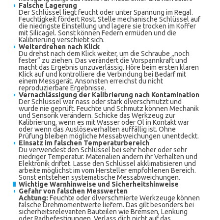
Falsche Lagerung
Der Schlüssel liegt feucht oder unter Spannung im Regal.
Feuchtigkeit fördert Rost. Stelle mechanische Schlüssel auf
die niedrigste Einstellung und lagere sie trocken im Koffer
mit Silicagel. Sonst können Federn ermüden und die
Kalibrierung verschiebt sich.
Weiterdrehen nach Klick
Du drehst nach dem Klick weiter, um die Schraube „noch
fester“ zu ziehen. Das verändert die Vorspannkraft und
macht das Ergebnis unzuverlässig. Höre beim ersten klaren
Klick auf und kontrolliere die Verbindung bei Bedarf mit
einem Messgerät. Ansonsten erreichst du nicht
reproduzierbare Ergebnisse.
Vernachlässigung der Kalibrierung nach Kontamination
Der Schlüssel war nass oder stark ölverschmutzt und
wurde nie geprüft. Feuchte und Schmutz können Mechanik
und Sensorik verändern. Schicke das Werkzeug zur
Kalibrierung, wenn es mit Wasser oder Öl in Kontakt war
oder wenn das Auslöseverhalten auffällig ist. Ohne
Prüfung bleiben mögliche Messabweichungen unentdeckt.
Einsatz im falschen Temperaturbereich
Du verwendest den Schlüssel bei sehr hoher oder sehr
niedriger Temperatur. Materialien ändern ihr Verhalten und
Elektronik driftet. Lasse den Schlüssel akklimatisieren und
arbeite möglichst im vom Hersteller empfohlenen Bereich.
Sonst entstehen systematische Messabweichungen.
Wichtige Warnhinweise und Sicherheitshinweise
Gefahr von falschen Messwerten
Achtung:
Feuchte oder ölverschmierte Werkzeuge können
falsche Drehmomentwerte liefern. Das gilt besonders bei
sicherheitsrelevanten Bauteilen wie Bremsen, Lenkung
oder Radbefestigungen. Verlass dich nicht auf das