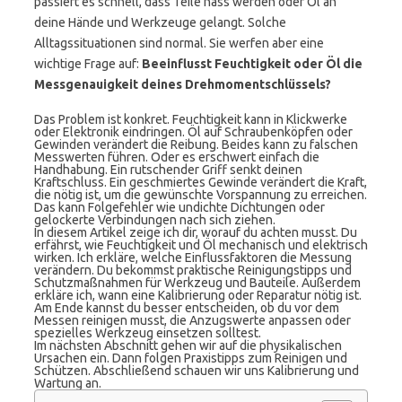
passiert es schnell, dass Teile nass werden oder Öl an
deine Hände und Werkzeuge gelangt. Solche
Alltagssituationen sind normal. Sie werfen aber eine
wichtige Frage auf:
Beeinflusst Feuchtigkeit oder Öl die
Messgenauigkeit deines Drehmomentschlüssels?
Das Problem ist konkret. Feuchtigkeit kann in Klickwerke
oder Elektronik eindringen. Öl auf Schraubenköpfen oder
Gewinden verändert die Reibung. Beides kann zu falschen
Messwerten führen. Oder es erschwert einfach die
Handhabung. Ein rutschender Griff senkt deinen
Kraftschluss. Ein geschmiertes Gewinde verändert die Kraft,
die nötig ist, um die gewünschte Vorspannung zu erreichen.
Das kann Folgefehler wie undichte Dichtungen oder
gelockerte Verbindungen nach sich ziehen.
In diesem Artikel zeige ich dir, worauf du achten musst. Du
erfährst, wie Feuchtigkeit und Öl mechanisch und elektrisch
wirken. Ich erkläre, welche Einflussfaktoren die Messung
verändern. Du bekommst praktische Reinigungstipps und
Schutzmaßnahmen für Werkzeug und Bauteile. Außerdem
erkläre ich, wann eine Kalibrierung oder Reparatur nötig ist.
Am Ende kannst du besser entscheiden, ob du vor dem
Messen reinigen musst, die Anzugswerte anpassen oder
spezielles Werkzeug einsetzen solltest.
Im nächsten Abschnitt gehen wir auf die physikalischen
Ursachen ein. Dann folgen Praxistipps zum Reinigen und
Schützen. Abschließend schauen wir uns Kalibrierung und
Wartung an.