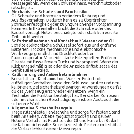
Messergebnis, wenn der Schlüssel nass, verschmutzt oder
rutschig ist.
Mechanische Schäden und Bruchrisiko
Öl, Schmutz und Korrosion verändern Reibung und
Auslöseverhalten. Dadurch kann es zu überdrehter
Schraubenfestigkeit oder zu unzureichender Vorspannung
kommen. In Extremfällen bricht die Schraube oder das
Bauteil versagt. Nutze beschädigte oder stark korrodierte
Teile nicht weiter.
Sofortmaßnahmen bei Kontakt mit Wasser oder Öl
Schalte elektronische Schlüssel sofort aus und entferne
Batterien. Trockne mechanische und elektronische
Werkzeuge gründlich mit Druckluft oder bei
Raumtemperatur. Vermeide starke Hitzequellen. Entferne
Ölreste mit fusselfreiem Tuch und Isopropanol. Wenn der
Klick unregelmäßig ist oder die Anzeige driftet, setze das
Gerät außer Betrieb.
Kalibrierung und Außerbetriebnahme
Bei sichtbarer Kontamination, Wasser-Eintritt oder
auffälligem Verhalten lasse den Schlüssel prüfen und neu
kalibrieren. Bei sicherheitsrelevanten Anwendungen darfst
du das Werkzeug erst wieder einsetzen, wenn ein
Techniker die Funktion bestätigt hat. Bei starker Korrosion
oder mechanischen Beschädigungen ist ein Austausch die
sicherere Wahl.
Allgemeine Sicherheitsregeln
Trage rutschfeste Handschuhe und sorge für festen Stand
beim Anziehen. Arbeite möglichst trocken und sauber.
Notiere Vorfälle mit Feuchte oder Öl und kürze bei Bedarf
die Kalibrierintervalle. So reduzierst du Risiken und erhöhst
die Verlässlichkeit deiner Messungen.