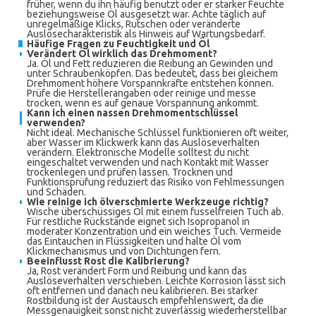
früher, wenn du ihn häufig benutzt oder er starker Feuchte
beziehungsweise Öl ausgesetzt war. Achte täglich auf
unregelmäßige Klicks, Rutschen oder veränderte
Auslösecharakteristik als Hinweis auf Wartungsbedarf.
Häufige Fragen zu Feuchtigkeit und Öl
Verändert Öl wirklich das Drehmoment?
Ja. Öl und Fett reduzieren die Reibung an Gewinden und
unter Schraubenköpfen. Das bedeutet, dass bei gleichem
Drehmoment höhere Vorspannkräfte entstehen können.
Prüfe die Herstellerangaben oder reinige und messe
trocken, wenn es auf genaue Vorspannung ankommt.
Kann ich einen nassen Drehmomentschlüssel
verwenden?
Nicht ideal. Mechanische Schlüssel funktionieren oft weiter,
aber Wasser im Klickwerk kann das Auslöseverhalten
verändern. Elektronische Modelle solltest du nicht
eingeschaltet verwenden und nach Kontakt mit Wasser
trockenlegen und prüfen lassen. Trocknen und
Funktionsprüfung reduziert das Risiko von Fehlmessungen
und Schäden.
Wie reinige ich ölverschmierte Werkzeuge richtig?
Wische überschüssiges Öl mit einem fusselfreien Tuch ab.
Für restliche Rückstände eignet sich Isopropanol in
moderater Konzentration und ein weiches Tuch. Vermeide
das Eintauchen in Flüssigkeiten und halte Öl vom
Klickmechanismus und von Dichtungen fern.
Beeinflusst Rost die Kalibrierung?
Ja, Rost verändert Form und Reibung und kann das
Auslöseverhalten verschieben. Leichte Korrosion lässt sich
oft entfernen und danach neu kalibrieren. Bei starker
Rostbildung ist der Austausch empfehlenswert, da die
Messgenauigkeit sonst nicht zuverlässig wiederherstellbar