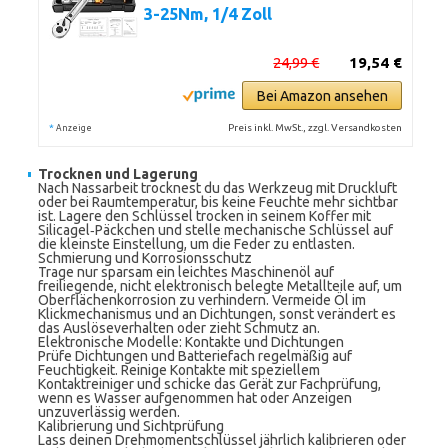
3-25Nm, 1/4 Zoll
24,99 €
19,54 €
Bei Amazon ansehen
*
Preis inkl. MwSt., zzgl. Versandkosten
Anzeige
Trocknen und Lagerung
Nach Nassarbeit trocknest du das Werkzeug mit Druckluft
oder bei Raumtemperatur, bis keine Feuchte mehr sichtbar
ist. Lagere den Schlüssel trocken in seinem Koffer mit
Silicagel‑Päckchen und stelle mechanische Schlüssel auf
die kleinste Einstellung, um die Feder zu entlasten.
Schmierung und Korrosionsschutz
Trage nur sparsam ein leichtes Maschinenöl auf
freiliegende, nicht elektronisch belegte Metallteile auf, um
Oberflächenkorrosion zu verhindern. Vermeide Öl im
Klickmechanismus und an Dichtungen, sonst verändert es
das Auslöseverhalten oder zieht Schmutz an.
Elektronische Modelle: Kontakte und Dichtungen
Prüfe Dichtungen und Batteriefach regelmäßig auf
Feuchtigkeit. Reinige Kontakte mit speziellem
Kontaktreiniger und schicke das Gerät zur Fachprüfung,
wenn es Wasser aufgenommen hat oder Anzeigen
unzuverlässig werden.
Kalibrierung und Sichtprüfung
Lass deinen Drehmomentschlüssel jährlich kalibrieren oder