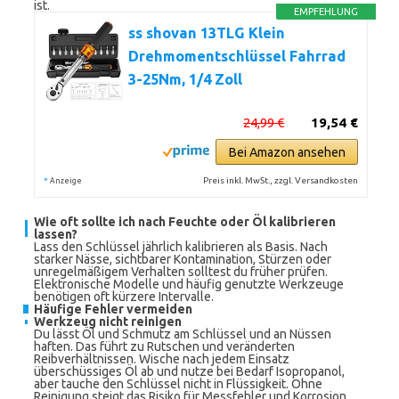
ist.
EMPFEHLUNG
ss shovan 13TLG Klein
Drehmomentschlüssel Fahrrad
3-25Nm, 1/4 Zoll
24,99 €
19,54 €
Bei Amazon ansehen
*
Preis inkl. MwSt., zzgl. Versandkosten
Anzeige
Wie oft sollte ich nach Feuchte oder Öl kalibrieren
lassen?
Lass den Schlüssel jährlich kalibrieren als Basis. Nach
starker Nässe, sichtbarer Kontamination, Stürzen oder
unregelmäßigem Verhalten solltest du früher prüfen.
Elektronische Modelle und häufig genutzte Werkzeuge
benötigen oft kürzere Intervalle.
Häufige Fehler vermeiden
Werkzeug nicht reinigen
Du lässt Öl und Schmutz am Schlüssel und an Nüssen
haften. Das führt zu Rutschen und veränderten
Reibverhältnissen. Wische nach jedem Einsatz
überschüssiges Öl ab und nutze bei Bedarf Isopropanol,
aber tauche den Schlüssel nicht in Flüssigkeit. Ohne
Reinigung steigt das Risiko für Messfehler und Korrosion.