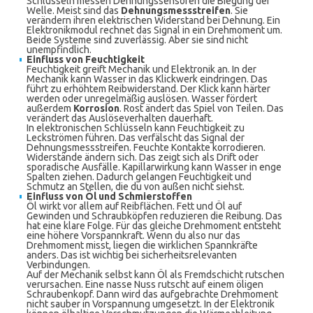
Schlüsseln messen Dehnungssensoren die Biegung der
Welle. Meist sind das
Dehnungsmessstreifen
. Sie
verändern ihren elektrischen Widerstand bei Dehnung. Ein
Elektronikmodul rechnet das Signal in ein Drehmoment um.
Beide Systeme sind zuverlässig. Aber sie sind nicht
unempfindlich.
Einfluss von Feuchtigkeit
Feuchtigkeit greift Mechanik und Elektronik an. In der
Mechanik kann Wasser in das Klickwerk eindringen. Das
führt zu erhöhtem Reibwiderstand. Der Klick kann härter
werden oder unregelmäßig auslösen. Wasser fördert
außerdem
Korrosion
. Rost ändert das Spiel von Teilen. Das
verändert das Auslöseverhalten dauerhaft.
In elektronischen Schlüsseln kann Feuchtigkeit zu
Leckströmen führen. Das verfälscht das Signal der
Dehnungsmessstreifen. Feuchte Kontakte korrodieren.
Widerstände ändern sich. Das zeigt sich als Drift oder
sporadische Ausfälle. Kapillarwirkung kann Wasser in enge
Spalten ziehen. Dadurch gelangen Feuchtigkeit und
Schmutz an Stellen, die du von außen nicht siehst.
Einfluss von Öl und Schmierstoffen
Öl wirkt vor allem auf Reibflächen. Fett und Öl auf
Gewinden und Schraubköpfen reduzieren die Reibung. Das
hat eine klare Folge. Für das gleiche Drehmoment entsteht
eine höhere Vorspannkraft. Wenn du also nur das
Drehmoment misst, liegen die wirklichen Spannkräfte
anders. Das ist wichtig bei sicherheitsrelevanten
Verbindungen.
Auf der Mechanik selbst kann Öl als Fremdschicht rutschen
verursachen. Eine nasse Nuss rutscht auf einem öligen
Schraubenkopf. Dann wird das aufgebrachte Drehmoment
nicht sauber in Vorspannung umgesetzt. In der Elektronik