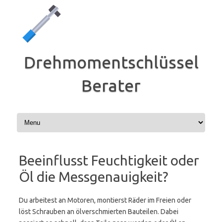
Zum
Inhalt
springen
Drehmomentschlüssel
Berater
Beeinflusst Feuchtigkeit oder
Öl die Messgenauigkeit?
Du arbeitest an Motoren, montierst Räder im Freien oder
löst Schrauben an ölverschmierten Bauteilen. Dabei