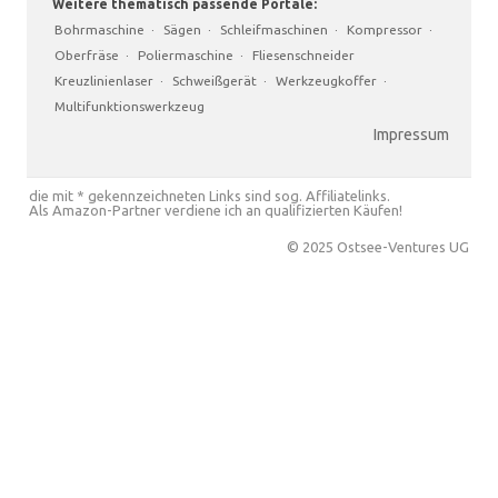
Weitere thematisch passende Portale:
Bohrmaschine
·
Sägen
·
Schleifmaschinen
·
Kompressor
·
Oberfräse
·
Poliermaschine
·
Fliesenschneider
Kreuzlinienlaser
·
Schweißgerät
·
Werkzeugkoffer
·
Multifunktionswerkzeug
Impressum
die mit * gekennzeichneten Links sind sog. Affiliatelinks.
Als Amazon-Partner verdiene ich an qualifizierten Käufen!
© 2025 Ostsee-Ventures UG